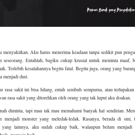
itu menyakitkan. Aku harus menerima keadaan tanpa sedikit pun peng
n seseorang. Entahlah, bagiku cukup krusial untuk meminta maaf, 
baik. Terlebih kesalahannya begitu fatal. Begitu juga, orang yang barang
a menjadi duri.
r rasa sakit ini bisa hilang, entah sembuh sempurna, atau terlupakan 
lawan rasa sakit yang ditorehkan oleh orang yang tak luput aku doakan.
ernah diminta, tapi mau tak mau memahami banyak hal sendirian. Me
n menjadi monster yang meledak-ledak. Rasanya, berada di sini, 
 yang lainnya, aku sudah cukup baik, walaupun belum menjadi 
baik, manusia baik.