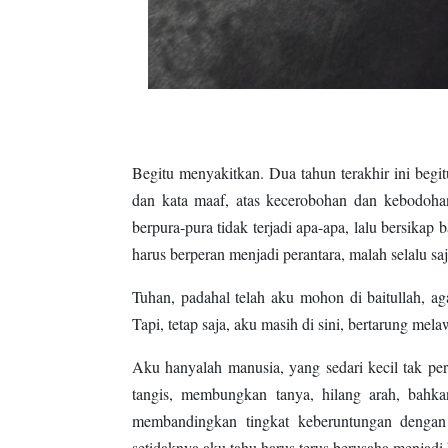
Begitu menyakitkan. Dua tahun terakhir ini beg
dan kata maaf, atas kecerobohan dan kebodoha
berpura-pura tidak terjadi apa-apa, lalu bersikap 
harus berperan menjadi perantara, malah selalu saj
Tuhan, padahal telah aku mohon di baitullah, aga
Tapi, tetap saja, aku masih di sini, bertarung me
Aku hanyalah manusia, yang sedari kecil tak p
tangis, membungkan tanya, hilang arah, bahka
membandingkan tingkat keberuntungan dengan
setidaknya aku tahu harus terus berusaha menjadi 