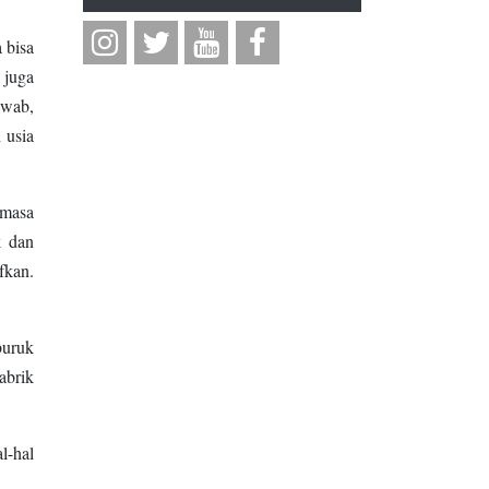
 bisa
 juga
awab,
 usia
-masa
k dan
fkan.
buruk
abrik
l-hal