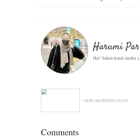
Harumi Par
Hai! Salam kenal dariku y
SEBUAH PERENUNGAN
Comments