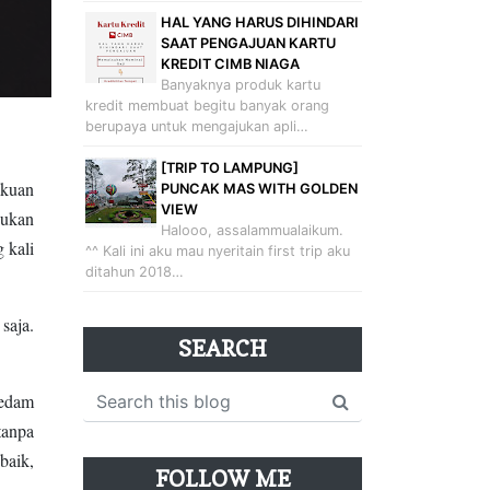
HAL YANG HARUS DIHINDARI
SAAT PENGAJUAN KARTU
KREDIT CIMB NIAGA
Banyaknya produk kartu
kredit membuat begitu banyak orang
berupaya untuk mengajukan apli…
[TRIP TO LAMPUNG]
akuan
PUNCAK MAS WITH GOLDEN
VIEW
bukan
Halooo, assalammualaikum.
 kali
^^ Kali ini aku mau nyeritain first trip aku
ditahun 2018…
saja.
SEARCH
redam
tanpa
baik,
FOLLOW ME