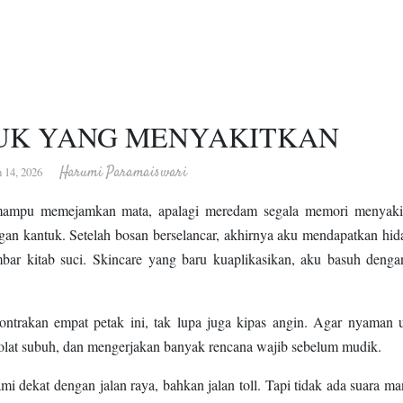
UK YANG MENYAKITKAN
Harumi Paramaiswari
 14, 2026
mampu memejamkan mata, apalagi meredam segala memori menyaki
gan kantuk. Setelah bosan berselancar, akhirnya aku mendapatkan hid
ar kitab suci. Skincare yang baru kuaplikasikan, aku basuh dengan
trakan empat petak ini, tak lupa juga kipas angin. Agar nyaman 
, solat subuh, dan mengerjakan banyak rencana wajib sebelum mudik.
mi dekat dengan jalan raya, bahkan jalan toll. Tapi tidak ada suara ma