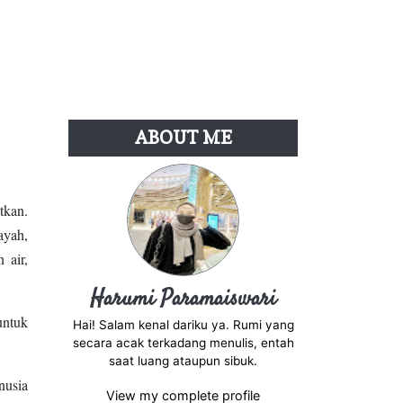
ABOUT ME
tkan.
ayah,
 air,
Harumi Paramaiswari
untuk
Hai! Salam kenal dariku ya. Rumi yang
secara acak terkadang menulis, entah
saat luang ataupun sibuk.
nusia
View my complete profile