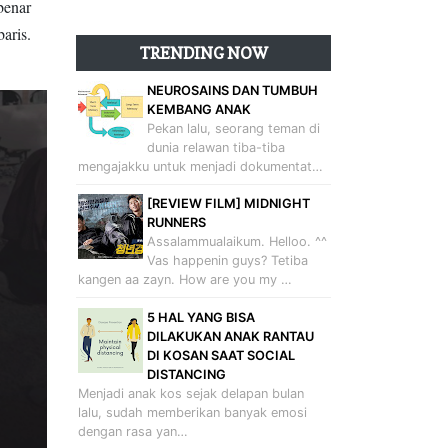
benar
aris.
TRENDING NOW
NEUROSAINS DAN TUMBUH
KEMBANG ANAK
Pekan lalu, seorang teman di
dunia relawan tiba-tiba
mengajakku untuk menjadi dokumentat…
[REVIEW FILM] MIDNIGHT
RUNNERS
Assalammualaikum. Helloo. ^^
Vas happenin guys? Tetiba
kangen aa zayn. How are you my …
5 HAL YANG BISA
DILAKUKAN ANAK RANTAU
DI KOSAN SAAT SOCIAL
DISTANCING
Menjadi anak kos sejak delapan bulan
lalu, sudah memberikan banyak emosi
dengan rasa yan…