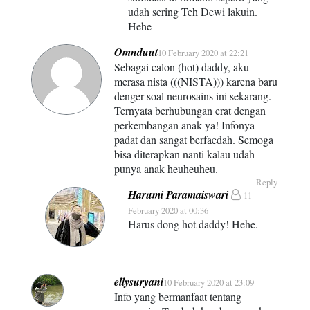
udah sering Teh Dewi lakuin.
Hehe
Omnduut
10 February 2020 at 22:21
Sebagai calon (hot) daddy, aku
merasa nista (((NISTA))) karena baru
denger soal neurosains ini sekarang.
Ternyata berhubungan erat dengan
perkembangan anak ya! Infonya
padat dan sangat berfaedah. Semoga
bisa diterapkan nanti kalau udah
punya anak heuheuheu.
Reply
Harumi Paramaiswari
11
February 2020 at 00:36
Harus dong hot daddy! Hehe.
ellysuryani
10 February 2020 at 23:09
Info yang bermanfaat tentang