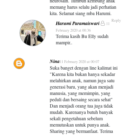
neurosain. Tumbuh kembang anak
memang harus selalu jadi perhatian
kita. Selamat siang mba Harumi.
Reply
Harumi Paramaiswari
11
February 2020 at 00:36
Terima kasih Bu Elly sudah
mampir..
Nina
11 February 2020 at 00:07
Suka banget dengan line kalimat ini
"Karena kita bukan hanya sekadar
melahirkan anak, namun juga satu
generasi baru, yang akan menjadi
manusia, yang memimpin, yang
peduli dan bersaing secara sehat"
Dan menjadi orang tua juga tidak
mudah. Karenanya butuh banyak
sekali pengetahuan sebelum
memutuskan untuk punya anak.
Sharing yang bermanfaat. Terima