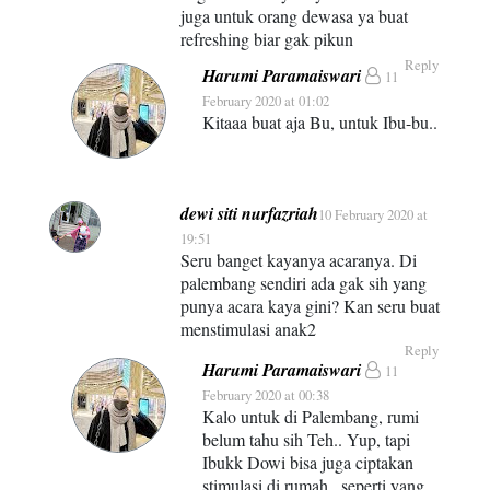
juga untuk orang dewasa ya buat
refreshing biar gak pikun
Reply
Harumi Paramaiswari
11
February 2020 at 01:02
Kitaaa buat aja Bu, untuk Ibu-bu..
dewi siti nurfazriah
10 February 2020 at
19:51
Seru banget kayanya acaranya. Di
palembang sendiri ada gak sih yang
punya acara kaya gini? Kan seru buat
menstimulasi anak2
Reply
Harumi Paramaiswari
11
February 2020 at 00:38
Kalo untuk di Palembang, rumi
belum tahu sih Teh.. Yup, tapi
Ibukk Dowi bisa juga ciptakan
stimulasi di rumah.. seperti yang