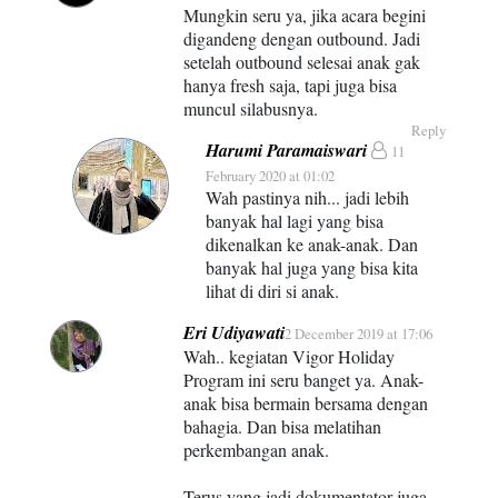
Mungkin seru ya, jika acara begini
digandeng dengan outbound. Jadi
setelah outbound selesai anak gak
hanya fresh saja, tapi juga bisa
muncul silabusnya.
Reply
Harumi Paramaiswari
11
February 2020 at 01:02
Wah pastinya nih... jadi lebih
banyak hal lagi yang bisa
dikenalkan ke anak-anak. Dan
banyak hal juga yang bisa kita
lihat di diri si anak.
Eri Udiyawati
2 December 2019 at 17:06
Wah.. kegiatan Vigor Holiday
Program ini seru banget ya. Anak-
anak bisa bermain bersama dengan
bahagia. Dan bisa melatihan
perkembangan anak.
Terus yang jadi dokumentator juga