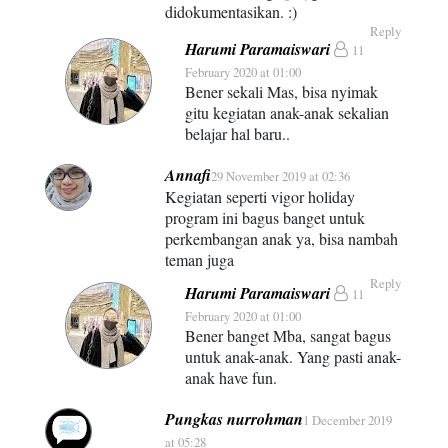
didokumentasikan. :)
Reply
Harumi Paramaiswari
11
February 2020 at 01:00
Bener sekali Mas, bisa nyimak
gitu kegiatan anak-anak sekalian
belajar hal baru..
Annafi
29 November 2019 at 02:36
Kegiatan seperti vigor holiday
program ini bagus banget untuk
perkembangan anak ya, bisa nambah
teman juga
Reply
Harumi Paramaiswari
11
February 2020 at 01:00
Bener banget Mba, sangat bagus
untuk anak-anak. Yang pasti anak-
anak have fun.
Pungkas nurrohman
1 December 2019
at 05:28