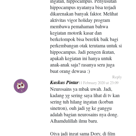
ingatan, hippocampus. Penyusutan
hippocampus nyatanya bisa terjadi
dikarenakan banyak faktor. Melihat
aktivitas vigor holiday program
membawa pemahaman bahwa
kegiatan motorik kasar dan
berkelompok bisa berefek baik bagi
perkembangan otak terutama untuk si
hippocampus. Jadi pengen ikutan,
apakah kegiatan ini hanya untuk
anak-anak saja? rasanya seru juga
buat orang dewasa :)
Reply
Kuskus Pintar
11 February 2020 at 23:09
Neurosains ya mbak uwah. Jadi,
kadang yg sering saya lihat di tv kan
sering tuh hilang ingatan (korban
sinetron), ouh jadi yg ke ganggu
adalah bagian neurosains nya dong.
Alhamdulillah ilmu baru.
Oiya jadi ingat sama Dory, di film