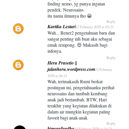
finding nemo, yg punya ingatan
pendek. Neurosains
itu nama ilmunya tho 😀
Reply
Kartika Lestari
12 February 2020 at 03:23
Wah... Bener2 pengetahuan baru dan
sangat penting nih buat aku sebagai
emak rempong. 😍 Makasih bagi
infonya.
Reply
Heru Prasetio ||
jalanheru.wordpress.com
12 February
2020 at 06:21
Wah, terimakasih Rumi berkat
postingan ini, pengetahuanku perihal
neurosains dan tumbuh kembang
anak jadi bertambah. BTW, Hari
terakhir yang kegiatan dilakukan di
dalam air mungkin kegiatan paling
favorit bagi anak-anak
Reply
bimorafandha
13 February 2020 at 16:23