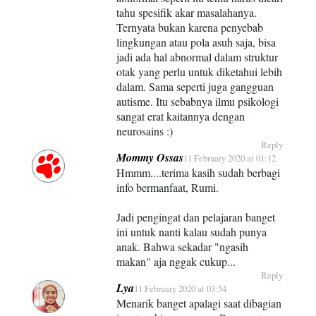
tahu spesifik akar masalahanya.
Ternyata bukan karena penyebab
lingkungan atau pola asuh saja, bisa
jadi ada hal abnormal dalam struktur
otak yang perlu untuk diketahui lebih
dalam. Sama seperti juga gangguan
autisme. Itu sebabnya ilmu psikologi
sangat erat kaitannya dengan
neurosains :)
Reply
Mommy Ossas
11 February 2020 at 01:12
Hmmm....terima kasih sudah berbagi
info bermanfaat, Rumi.
Jadi pengingat dan pelajaran banget
ini untuk nanti kalau sudah punya
anak. Bahwa sekadar "ngasih
makan" aja nggak cukup...
Reply
Lya
11 February 2020 at 03:54
Menarik banget apalagi saat dibagian