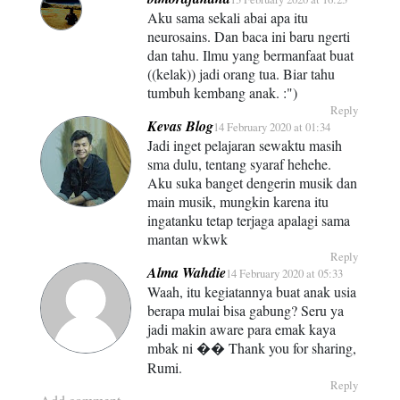
Aku sama sekali abai apa itu
neurosains. Dan baca ini baru ngerti
dan tahu. Ilmu yang bermanfaat buat
((kelak)) jadi orang tua. Biar tahu
tumbuh kembang anak. :")
Reply
Kevas Blog
14 February 2020 at 01:34
Jadi inget pelajaran sewaktu masih
sma dulu, tentang syaraf hehehe.
Aku suka banget dengerin musik dan
main musik, mungkin karena itu
ingatanku tetap terjaga apalagi sama
mantan wkwk
Reply
Alma Wahdie
14 February 2020 at 05:33
Waah, itu kegiatannya buat anak usia
berapa mulai bisa gabung? Seru ya
jadi makin aware para emak kaya
mbak ni �� Thank you for sharing,
Rumi.
Reply