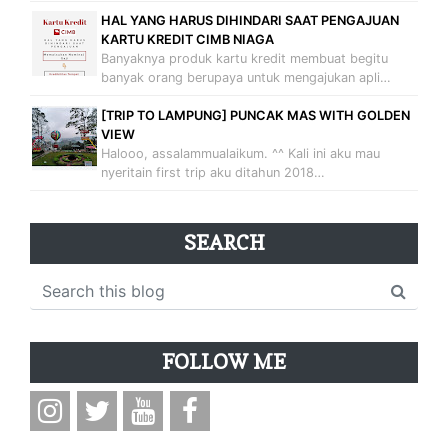
HAL YANG HARUS DIHINDARI SAAT PENGAJUAN
KARTU KREDIT CIMB NIAGA
Banyaknya produk kartu kredit membuat begitu
banyak orang berupaya untuk mengajukan apli…
[TRIP TO LAMPUNG] PUNCAK MAS WITH GOLDEN
VIEW
Halooo, assalammualaikum. ^^ Kali ini aku mau
nyeritain first trip aku ditahun 2018…
SEARCH
FOLLOW ME