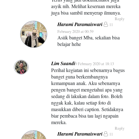
asyik nih. Melihat keseruan mereka
juga bisa sambil menyerap ilmunya.
Reply
Harumi Paramaiswari
11
February 2020 at 00:59
Asiik banget Mba, sekalian bisa
belajar hehe
Lim Suandi
9 February 2020 at 18:13
Perihal kegiatan ini sebenarnya bagus
banget guna berkembangnya
kemampuan anak. Aku sebenarnya
pengen banget mengetahui apa yang
sedang di lakukan dalam foto. Boleh
nggak kak, kalau setiap foto di
masukkan diberi caption. Setidaknya
biar pembaca bisa tau lagi ngapain
mereka.
Reply
Harumi Paramaiswari
11