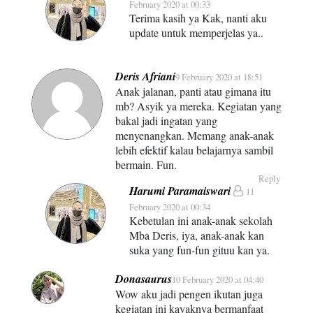
February 2020 at 00:33
Terima kasih ya Kak, nanti aku
update untuk memperjelas ya..
Deris Afriani
9 February 2020 at 18:51
Anak jalanan, panti atau gimana itu
mb? Asyik ya mereka. Kegiatan yang
bakal jadi ingatan yang
menyenangkan. Memang anak-anak
lebih efektif kalau belajarnya sambil
bermain. Fun.
Reply
Harumi Paramaiswari
11
February 2020 at 00:34
Kebetulan ini anak-anak sekolah
Mba Deris, iya, anak-anak kan
suka yang fun-fun gituu kan ya.
Donasaurus
10 February 2020 at 04:40
Wow aku jadi pengen ikutan juga
kegiatan ini kayaknya bermanfaat