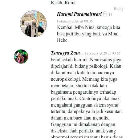
Kasih, Rumi.
Reply
Harumi Paramaiswari
11
February 2020 at 00:35
Kembali Mba Nina, smeoga kita
bisa jadi Ibu yang baik ya Mba..
Hehe
Tsurayya Zain
11 February 2020 at 00:55
betul sekali harumi. Neurosains juga
dipelajari di bidang psikologi. Kalau
di kami mata kuliah itu namanya
neuropsikologi. Memang kita juga
mempelajari stuktur otak lalu
bagaimana pengaruhnya terhadap
perilaku anak. Contohnya jika anak
mengalami gangguan sistem syaraf
tertentu, dampaknya ia jadi kesulitan
dalam membaca atau menulis.
Gangguan ini dimakanan dengan
disleksia. Jadi perilaku anak yang
abnormal seperti itu tentu harus dicari