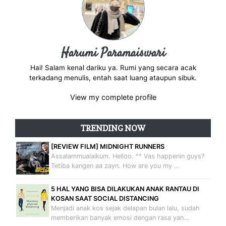
Harumi Paramaiswari
Hai! Salam kenal dariku ya. Rumi yang secara acak
terkadang menulis, entah saat luang ataupun sibuk.
View my complete profile
TRENDING NOW
[REVIEW FILM] MIDNIGHT RUNNERS
Assalammualaikum. Helloo. ^^ Vas happenin guys?
Tetiba kangen aa zayn. How are you my …
5 HAL YANG BISA DILAKUKAN ANAK RANTAU DI
KOSAN SAAT SOCIAL DISTANCING
Menjadi anak kos sejak delapan bulan lalu, sudah
memberikan banyak emosi dengan rasa yan…