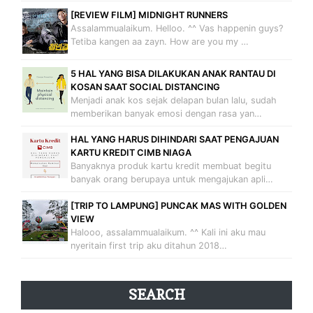
[REVIEW FILM] MIDNIGHT RUNNERS
Assalammualaikum. Helloo. ^^ Vas happenin guys?
Tetiba kangen aa zayn. How are you my …
5 HAL YANG BISA DILAKUKAN ANAK RANTAU DI
KOSAN SAAT SOCIAL DISTANCING
Menjadi anak kos sejak delapan bulan lalu, sudah
memberikan banyak emosi dengan rasa yan…
HAL YANG HARUS DIHINDARI SAAT PENGAJUAN
KARTU KREDIT CIMB NIAGA
Banyaknya produk kartu kredit membuat begitu
banyak orang berupaya untuk mengajukan apli…
[TRIP TO LAMPUNG] PUNCAK MAS WITH GOLDEN
VIEW
Halooo, assalammualaikum. ^^ Kali ini aku mau
nyeritain first trip aku ditahun 2018…
SEARCH