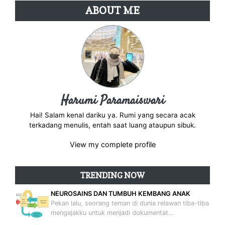
ABOUT ME
Harumi Paramaiswari
Hai! Salam kenal dariku ya. Rumi yang secara acak
terkadang menulis, entah saat luang ataupun sibuk.
View my complete profile
TRENDING NOW
NEUROSAINS DAN TUMBUH KEMBANG ANAK
Pekan lalu, seorang teman di dunia relawan tiba-tiba
mengajakku untuk menjadi dokumentat…