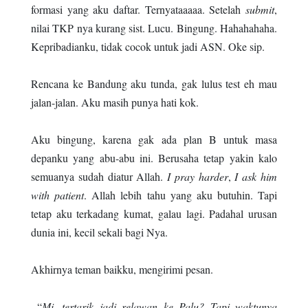
formasi yang aku daftar. Ternyataaaaa. Setelah
submit
,
nilai TKP nya kurang sist. Lucu. Bingung. Hahahahaha.
Kepribadianku, tidak cocok untuk jadi ASN. Oke sip.
Rencana ke Bandung aku tunda, gak lulus test eh mau
jalan-jalan. Aku masih punya hati kok.
Aku bingung, karena gak ada plan B untuk masa
depanku yang abu-abu ini. Berusaha tetap yakin kalo
semuanya sudah diatur Allah.
I pray harder
,
I ask him
with patient
. Allah lebih tahu yang aku butuhin. Tapi
tetap aku terkadang kumat, galau lagi. Padahal urusan
dunia ini, kecil sekali bagi Nya.
Akhirnya teman baikku, mengirimi pesan.
“
Mi, tertarik jadi relawan ke Palu? Tapi waktunya