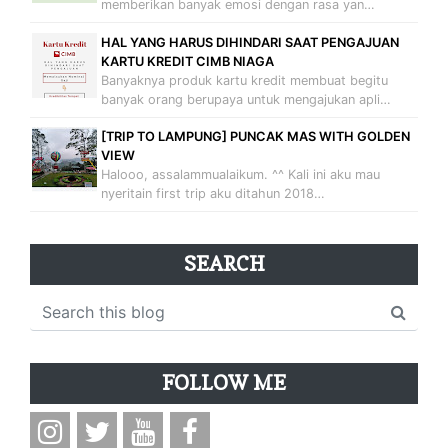
memberikan banyak emosi dengan rasa yan…
HAL YANG HARUS DIHINDARI SAAT PENGAJUAN
KARTU KREDIT CIMB NIAGA
Banyaknya produk kartu kredit membuat begitu
banyak orang berupaya untuk mengajukan apli…
[TRIP TO LAMPUNG] PUNCAK MAS WITH GOLDEN
VIEW
Halooo, assalammualaikum. ^^ Kali ini aku mau
nyeritain first trip aku ditahun 2018…
SEARCH
FOLLOW ME