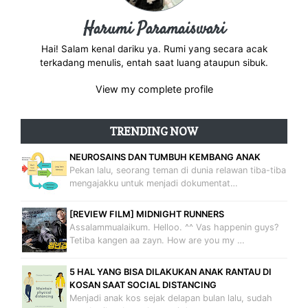
Harumi Paramaiswari
Hai! Salam kenal dariku ya. Rumi yang secara acak
terkadang menulis, entah saat luang ataupun sibuk.
View my complete profile
TRENDING NOW
NEUROSAINS DAN TUMBUH KEMBANG ANAK
Pekan lalu, seorang teman di dunia relawan tiba-tiba
mengajakku untuk menjadi dokumentat…
[REVIEW FILM] MIDNIGHT RUNNERS
Assalammualaikum. Helloo. ^^ Vas happenin guys?
Tetiba kangen aa zayn. How are you my …
5 HAL YANG BISA DILAKUKAN ANAK RANTAU DI
KOSAN SAAT SOCIAL DISTANCING
Menjadi anak kos sejak delapan bulan lalu, sudah