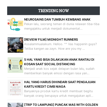
TRENDING NOW
NEUROSAINS DAN TUMBUH KEMBANG ANAK
Pekan lalu, seorang teman di dunia relawan tiba-tiba
mengajakku untuk menjadi dokumentat…
[REVIEW FILM] MIDNIGHT RUNNERS
Assalammualaikum. Helloo. ^^ Vas happenin guys?
Tetiba kangen aa zayn. How are you my …
5 HAL YANG BISA DILAKUKAN ANAK RANTAU DI
KOSAN SAAT SOCIAL DISTANCING
Menjadi anak kos sejak delapan bulan lalu, sudah
memberikan banyak emosi dengan rasa yan…
HAL YANG HARUS DIHINDARI SAAT PENGAJUAN
KARTU KREDIT CIMB NIAGA
Banyaknya produk kartu kredit membuat begitu
banyak orang berupaya untuk mengajukan apli…
[TRIP TO LAMPUNG] PUNCAK MAS WITH GOLDEN