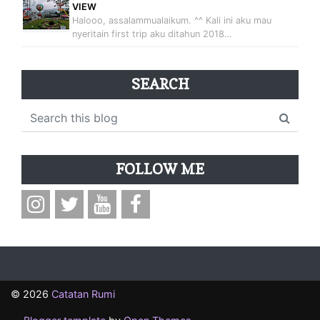
VIEW
Halooo, assalammualaikum. ^^ Kali ini aku mau
nyeritain first trip aku ditahun 2018…
SEARCH
FOLLOW ME
©
2026
Catatan Rumi