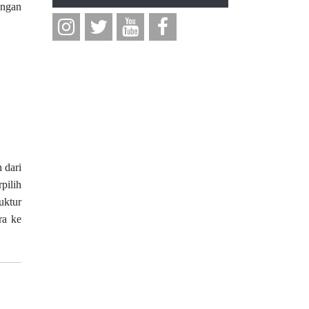
engan
 dari
pilih
uktur
ra ke