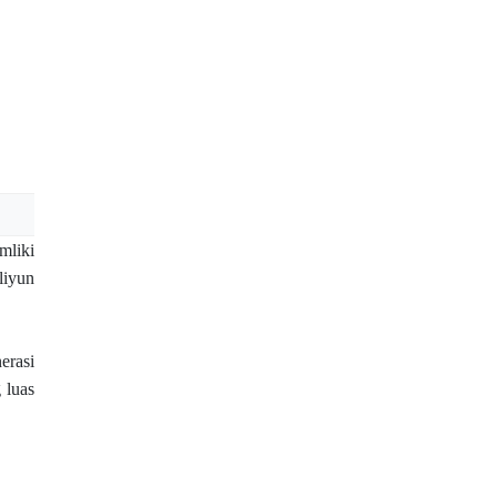
mliki
liyun
erasi
 luas