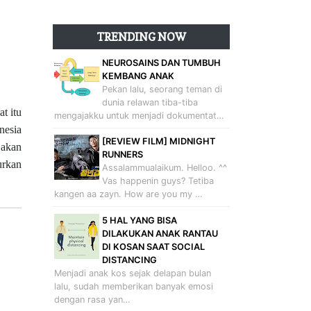
TRENDING NOW
NEUROSAINS DAN TUMBUH
KEMBANG ANAK
Pekan lalu, seorang teman di
dunia relawan tiba-tiba
t itu
mengajakku untuk menjadi dokumentat…
nesia
[REVIEW FILM] MIDNIGHT
 akan
RUNNERS
urkan
Assalammualaikum. Helloo. ^^
Vas happenin guys? Tetiba
kangen aa zayn. How are you my …
5 HAL YANG BISA
DILAKUKAN ANAK RANTAU
DI KOSAN SAAT SOCIAL
DISTANCING
Menjadi anak kos sejak delapan bulan
lalu, sudah memberikan banyak emosi
dengan rasa yan…