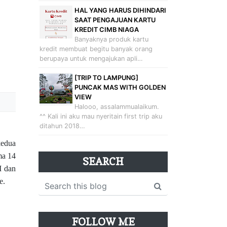
HAL YANG HARUS DIHINDARI
SAAT PENGAJUAN KARTU
KREDIT CIMB NIAGA
Banyaknya produk kartu
kredit membuat begitu banyak orang
berupaya untuk mengajukan apli…
[TRIP TO LAMPUNG]
PUNCAK MAS WITH GOLDEN
VIEW
Halooo, assalammualaikum.
^^ Kali ini aku mau nyeritain first trip aku
ditahun 2018…
kedua
ma 14
SEARCH
I dan
de.
FOLLOW ME