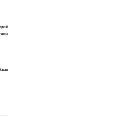
perti
warna
kiran