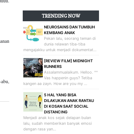
uuuu.
TRENDING NOW
NEUROSAINS DAN TUMBUH
KEMBANG ANAK
Pekan lalu, seorang teman di
manan
dunia relawan tiba-tiba
mengajakku untuk menjadi dokumentat…
[REVIEW FILM] MIDNIGHT
RUNNERS
Assalammualaikum. Helloo. ^^
Vas happenin guys? Tetiba
-abu,
kangen aa zayn. How are you my …
5 HAL YANG BISA
DILAKUKAN ANAK RANTAU
DI KOSAN SAAT SOCIAL
DISTANCING
Menjadi anak kos sejak delapan bulan
lalu, sudah memberikan banyak emosi
dengan rasa yan…