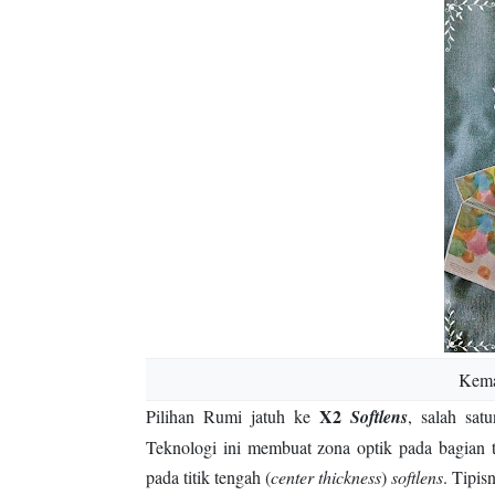
Kem
X2
Pilihan Rumi jatuh ke
Softlens
, salah sat
Teknologi ini membuat zona optik pada bagian t
pada titik tengah (
center thickness
)
softlens
. Tipi