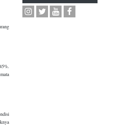
urang
 45%.
 mata
ndisi
iknya