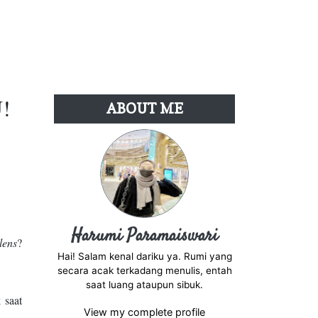
!
ABOUT ME
Harumi Paramaiswari
tlens
?
Hai! Salam kenal dariku ya. Rumi yang
secara acak terkadang menulis, entah
saat luang ataupun sibuk.
 saat
View my complete profile