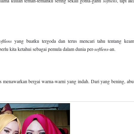
elama kuliah teman-temanku sering sekali gonta-ganti
softlens
, tapi ak
oftlens
yang buatku tergoda dan terus mencari tahu tentang kea
 perlu kita ketahui sebagai pemula dalam dunia per-
softlens
-an.
ens menawarkan bergai warna-warni yang indah. Dari yang bening, abu