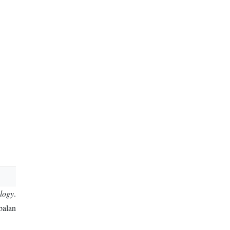
logy
.
balan