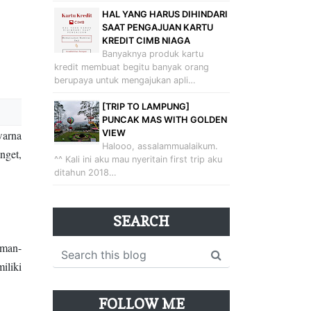
HAL YANG HARUS DIHINDARI
SAAT PENGAJUAN KARTU
KREDIT CIMB NIAGA
Banyaknya produk kartu
kredit membuat begitu banyak orang
berupaya untuk mengajukan apli…
[TRIP TO LAMPUNG]
PUNCAK MAS WITH GOLDEN
VIEW
warna
Halooo, assalammualaikum.
nget,
^^ Kali ini aku mau nyeritain first trip aku
ditahun 2018…
SEARCH
eman-
iliki
FOLLOW ME