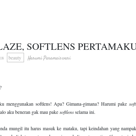
GLAZE, SOFTLENS PERTAMAKU
beauty
Harumi Paramaiswari
018
n?
 aku menggunakan softlens! Apa? Gimana-gimana? Harumi pake
sof
kalo aku beneran gak mau pake
softlens
selama ini.
enda mungil itu harus masuk ke mataku, tapi keindahan yang nampak