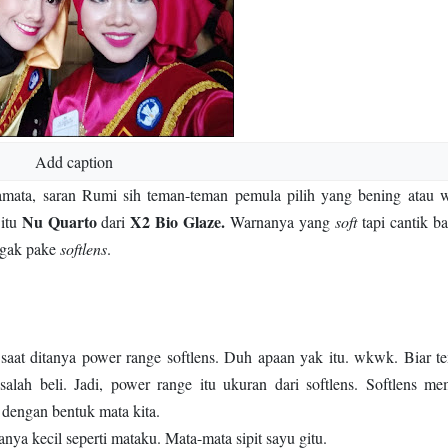
Add caption
amata, saran Rumi sih teman-teman pemula pilih yang bening atau 
Nu Quarto
X2 Bio Glaze.
 itu
dari
Warnanya yang
soft
tapi cantik ba
 gak pake
softlens
.
 saat ditanya power range softlens. Duh apaan yak itu. wkwk. Biar t
ah beli. Jadi, power range itu ukuran dari softlens. Softlens mem
ai dengan bentuk mata kita.
ya kecil seperti mataku. Mata-mata sipit sayu gitu.