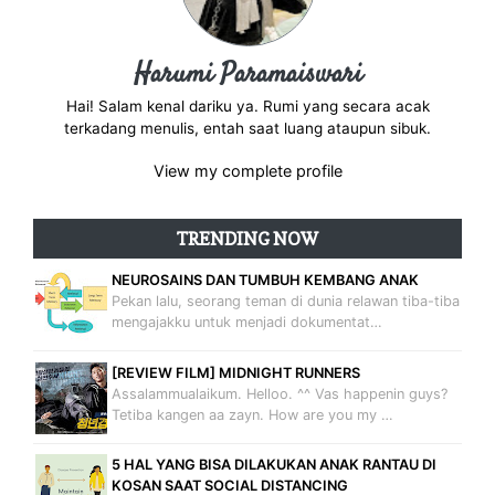
Harumi Paramaiswari
Hai! Salam kenal dariku ya. Rumi yang secara acak
terkadang menulis, entah saat luang ataupun sibuk.
View my complete profile
TRENDING NOW
NEUROSAINS DAN TUMBUH KEMBANG ANAK
Pekan lalu, seorang teman di dunia relawan tiba-tiba
mengajakku untuk menjadi dokumentat…
[REVIEW FILM] MIDNIGHT RUNNERS
Assalammualaikum. Helloo. ^^ Vas happenin guys?
Tetiba kangen aa zayn. How are you my …
5 HAL YANG BISA DILAKUKAN ANAK RANTAU DI
KOSAN SAAT SOCIAL DISTANCING