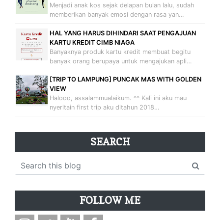
Menjadi anak kos sejak delapan bulan lalu, sudah
memberikan banyak emosi dengan rasa yan…
HAL YANG HARUS DIHINDARI SAAT PENGAJUAN
KARTU KREDIT CIMB NIAGA
Banyaknya produk kartu kredit membuat begitu
banyak orang berupaya untuk mengajukan apli…
[TRIP TO LAMPUNG] PUNCAK MAS WITH GOLDEN
VIEW
Halooo, assalammualaikum. ^^ Kali ini aku mau
nyeritain first trip aku ditahun 2018…
SEARCH
FOLLOW ME