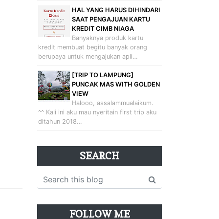
HAL YANG HARUS DIHINDARI
SAAT PENGAJUAN KARTU
KREDIT CIMB NIAGA
Banyaknya produk kartu
kredit membuat begitu banyak orang
berupaya untuk mengajukan apli…
[TRIP TO LAMPUNG]
PUNCAK MAS WITH GOLDEN
VIEW
Halooo, assalammualaikum.
^^ Kali ini aku mau nyeritain first trip aku
ditahun 2018…
SEARCH
FOLLOW ME