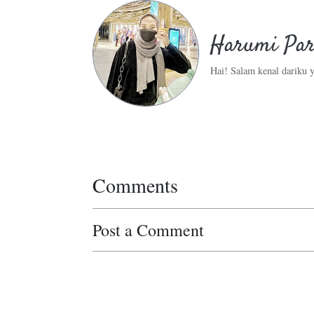
Harumi Par
Hai! Salam kenal dariku y
Comments
Post a Comment