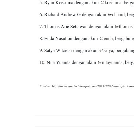
5
. Ryan Koesuma dengan akun
@koesuma
, berg
6
. Richard Andrew G dengan akun
@chaard
, be
7
. Thomas Arie Setiawan dengan akun
@thomasa
8
. Enda Nasution dengan akun
@enda
, bergabun
9
. Satya Witoelar dengan akun
@satya
, bergabun
10
. Nita Yuanita dengan akun
@nitayuanita
, ber
Sumber:
http://munsypedia.blogspot.com/2012/12/10-orang-indone