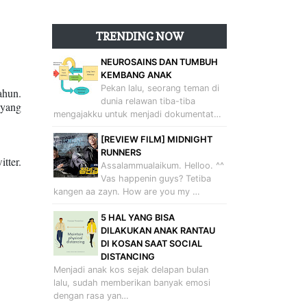
TRENDING NOW
NEUROSAINS DAN TUMBUH
KEMBANG ANAK
Pekan lalu, seorang teman di
ahun.
dunia relawan tiba-tiba
 yang
mengajakku untuk menjadi dokumentat…
[REVIEW FILM] MIDNIGHT
RUNNERS
tter.
Assalammualaikum. Helloo. ^^
Vas happenin guys? Tetiba
kangen aa zayn. How are you my …
5 HAL YANG BISA
DILAKUKAN ANAK RANTAU
DI KOSAN SAAT SOCIAL
DISTANCING
Menjadi anak kos sejak delapan bulan
lalu, sudah memberikan banyak emosi
dengan rasa yan…